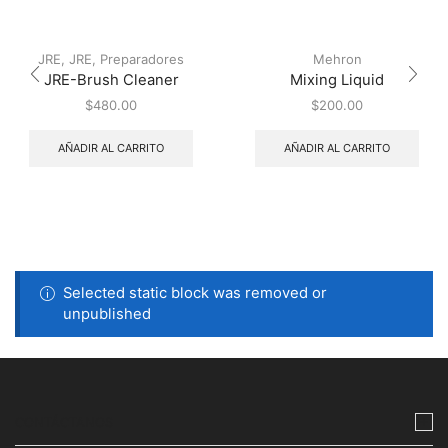
JRE
,
JRE
,
Preparadores
Mehron
JRE-Brush Cleaner
Mixing Liquid
$
480.00
$
200.00
AÑADIR AL CARRITO
AÑADIR AL CARRITO
Selected static block was removed or
unpublished
CONTÁCTANOS