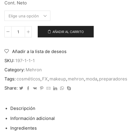
Cont. Neto
AÑADIR AL CARRITO
Barrier
Spray™
cantidad
Añadir a la lista de deseos
SKU:
197-1-1-1
Category:
Mehron
Tags:
cosméticos
,
FX
,
makeup
,
mehron
,
moda
,
preparadores
Share:
Descripción
Información adicional
Ingredientes