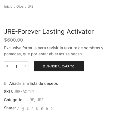
Inicio
Ojos
JRE
JRE-Forever Lasting Activator
$
600.00
Exclusiva formula para revivir la textura de sombras y
pomadas, que por estar abiertas se secan.
AÑADIR AL CARRITO
JRE-
Forever
Lasting
Activator
Añadir a la lista de deseos
cantidad
SKU:
JRE-ACTIP
Categories:
JRE
,
JRE
Share: