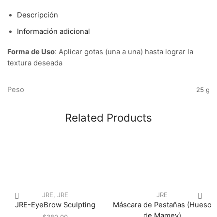
Descripción
Información adicional
Forma de Uso
: Aplicar gotas (una a una) hasta lograr la
textura deseada
Peso
25 g
Related Products
JRE
,
JRE
JRE
JRE-EyeBrow Sculpting
Máscara de Pestañas (Hueso
de Mamey)
$
380.00