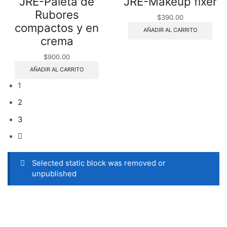
JRE-Paleta de
JRE-Makeup fixer
Rubores
$
390.00
compactos y en
AÑADIR AL CARRITO
crema
$
900.00
AÑADIR AL CARRITO
1
2
3
Selected static block was removed or
unpublished