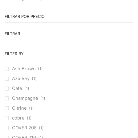
FILTRAR POR PRECIO
Pr
Pr
FILTRAR
m
m
FILTER BY
Ash Brown
(1)
AzulRey
(1)
Cafe
(1)
Champagne
(1)
Citrine
(1)
cobre
(1)
COVER 208
(1)
COVER 210
(1)