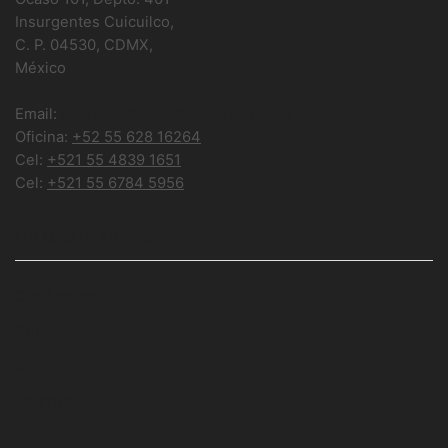
Insurgentes Cuicuilco,
C. P. 04530, CDMX,
México
Email:
contacto@www.delarosamakeup.com
Oficina:
+52 55 628 16264
Cel:
+521 55 4839 1651
Cel:
+521 55 6784 5956
ENLACES DE INTERÉS
Conócenos
Cursos
Blog
Galerías