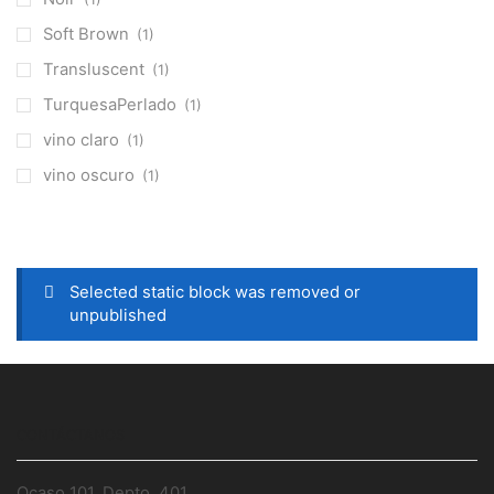
Soft Brown
(1)
Transluscent
(1)
TurquesaPerlado
(1)
vino claro
(1)
vino oscuro
(1)
Selected static block was removed or
unpublished
CONTÁCTANOS
Ocaso 101, Depto. 401