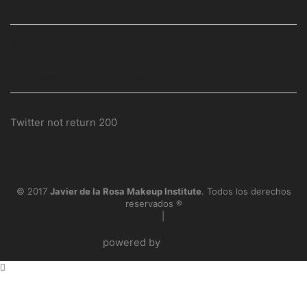
SÍGUENOS
Facebook
Twitter
Instagram
Youtube
TUS COMPRAS 100% SEGURAS
Twitter not return 200
© 2017
Javier de la Rosa Makeup Institute
. Todos los derechos
reservados ®
Términos y condiciones
|
Aviso de Privacidad
powered by
Pixinline