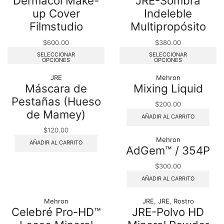
Dermacol Make-
JRE-Sombra
up Cover
Indeleble
Filmstudio
Multipropósito
$
600.00
$
380.00
SELECCIONAR
SELECCIONAR
OPCIONES
OPCIONES
JRE
Mehron
Máscara de
Mixing Liquid
Pestañas (Hueso
$
200.00
de Mamey)
AÑADIR AL CARRITO
$
120.00
Mehron
AÑADIR AL CARRITO
AdGem™ / 354P
$
300.00
AÑADIR AL CARRITO
Mehron
JRE
,
JRE
,
Rostro
Celebré Pro-HD™
JRE-Polvo HD