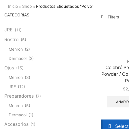
Inicio
Shop
Productos Etiquetados “polvo”
CATEGORÍAS
Filters
JRE
(11)
Rostro
(5)
Mehron
(2)
Dermacol
(2)
R
Celebré P
Ojos
(15)
Powder / Con
Mehron
(3)
Pa
JRE
(12)
$
2
Preparadores
(7)
AÑADIR
Mehron
(5)
Dermacol
(1)
Accesorios
(1)
Select