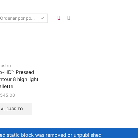
ostro
ro-HD™ Pressed
tour 8 high light
llette
,545.00
 AL CARRITO
ed static block was removed or unpublished