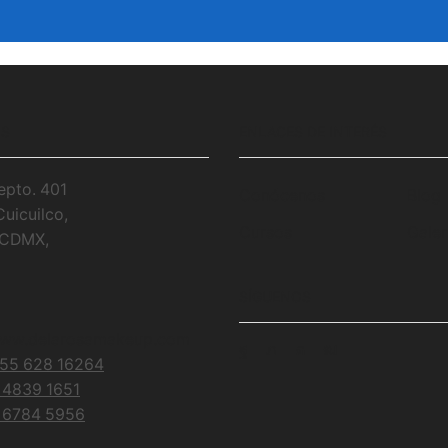
OS
ENLACES DE INTERÉS
epto. 401
Conócenos
Blog
Cuicuilco,
Cursos
Galer
, CDMX,
SÍGUENOS
ww.delarosamakeup.com
Facebook
Twitter
Instagram
Youtube
55 628 16264
 4839 1651
 6784 5956