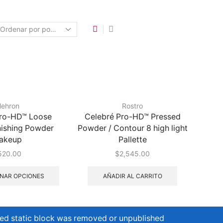
ehron
Rostro
Pro-HD™ Loose
Celebré Pro-HD™ Pressed
nishing Powder
Powder / Contour 8 high light
akeup
Pallette
520.00
$
2,545.00
NAR OPCIONES
AÑADIR AL CARRITO
ed static block was removed or unpublished