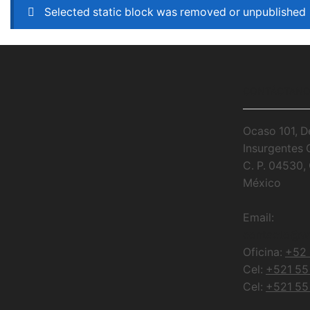
Selected static block was removed or unpublished
CONTÁCTAN
Ocaso 101, D
Insurgentes 
C. P. 04530
México
Email:
contacto@w
Oficina:
+52 
Cel:
+521 55
Cel:
+521 55