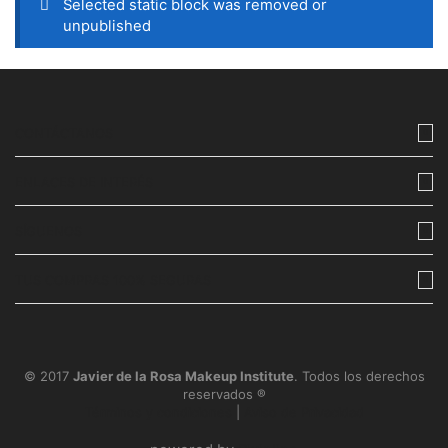
Selected static block was removed or
unpublished
CONTÁCTANOS
ENLACES DE INTERÉS
SÍGUENOS
TUS COMPRAS 100% SEGURAS
© 2017
Javier de la Rosa Makeup Institute
. Todos los derechos
reservados ®
Términos y condiciones
|
Aviso de Privacidad