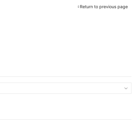
Return to previous page
Pr
Pr
m
m