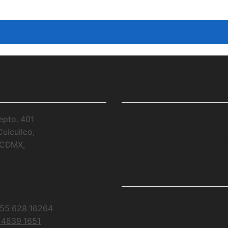
OS
ENLACES DE INTERÉS
epto. 401
Conócenos
Blog
Cuicuilco,
Cursos
Galer
, CDMX,
SÍGUENOS
ww.delarosamakeup.com
Facebook
Twitter
Instagram
Youtube
55 628 16264
 4839 1651