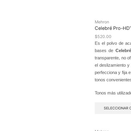
Mehron
Celebré Pro-HD™
$
520.00
Es el polvo de ac
bases de
Celebr
transparente, no o
el deslizamiento y 
perfecciona y fija 
tonos convenientes
Tonos más utilizad
SELECCIONAR 