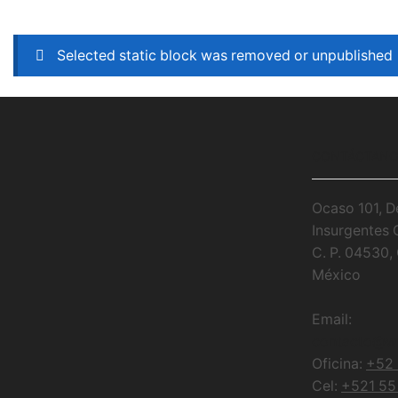
Selected static block was removed or unpublished
CONTÁCTAN
Ocaso 101, D
Insurgentes 
C. P. 04530
México
Email:
contacto@w
Oficina:
+52 
Cel:
+521 55