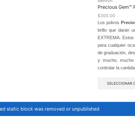
Mehron
Precious Gem™ 
$
300.00
Los polvos
Preci
brillo que darán
EXTREMA. Estos pol
para cualquier oca
de graduación, desfi
y mucho, mucho m
controlar la cantid
SELECCIONAR 
ed static block was removed or unpublished